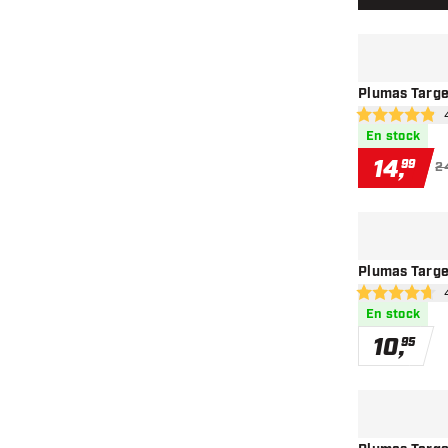
Plumas Targe
abr
4.9 estrellas d
En stock
14
,
99
2
Plumas Targe
ab
4.7 estrellas d
En stock
10
,
95