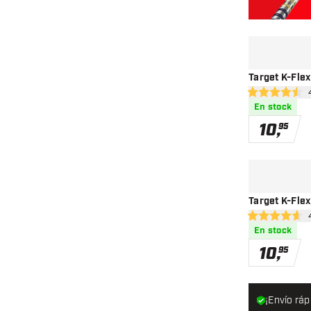
Target K-Fle
ab
4.5 estrellas d
En stock
10
,
95
Target K-Fle
ab
4.6 estrellas d
En stock
10
,
95
¡Envío ráp