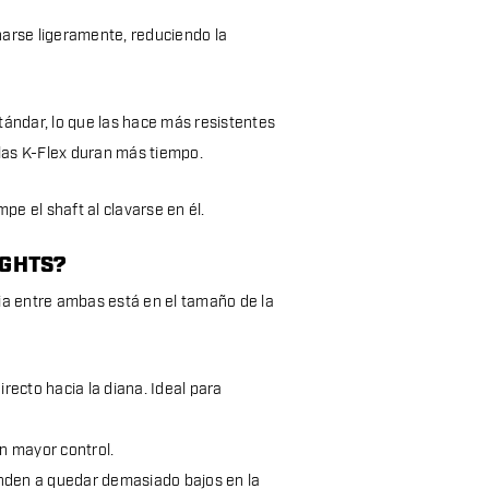
onarse ligeramente, reduciendo la
tándar, lo que las hace más resistentes
 las K-Flex duran más tiempo.
pe el shaft al clavarse en él.
IGHTS?
ia entre ambas está en el tamaño de la
ecto hacia la diana. Ideal para
n mayor control.
enden a quedar demasiado bajos en la