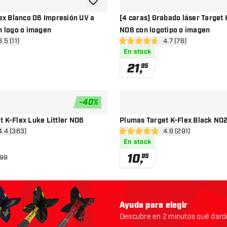
añadir a la lista de deseos
lex Blanco 06 Impresión UV a
[4 caras] Grabado láser Target 
n logo o imagen
NO6 con logotipo o imagen
ir panel de reseñas
3.5 (11)
abrir panel de rese
4.7 (76)
e puntuación
4.7 estrellas de puntuación
En stock
21
,
95
-
40
%
añadir a la lista de deseos
 K-Flex Luke Littler NO6
Plumas Target K-Flex Black NO
rir panel de reseñas
4.4 (363)
abrir panel de rese
4.8 (291)
e puntuación
4.8 estrellas de puntuación
En stock
10
,
95
,99
Ayuda para elegir
Descubre en 2 minutos qué dardo
Empecemos: