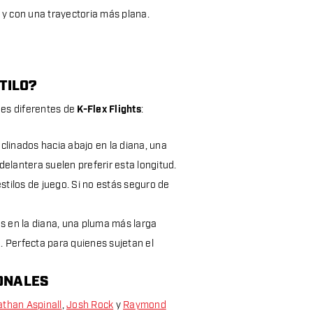
 y con una trayectoria más plana.
TILO?
des diferentes de
K-Flex Flights
:
clinados hacia abajo en la diana, una
elantera suelen preferir esta longitud.
tilos de juego. Si no estás seguro de
s en la diana, una pluma más larga
o. Perfecta para quienes sujetan el
IONALES
than Aspinall
,
Josh Rock
y
Raymond