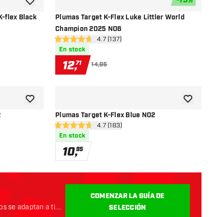
-
15
%
añadir a la lista de deseos
añadir a la
K-flex Black
Plumas Target K-Flex Luke Littler World
Champion 2025 NO6
ñas
abrir panel de reseñas
4.7 (137)
4.7 estrellas de puntuación
En stock
12
,
71
14,95
añadir a la lista de deseos
añadir a la
2
Plumas Target K-Flex Blue NO2
ñas
abrir panel de reseñas
4.7 (183)
4.7 estrellas de puntuación
En stock
10
,
95
COMENZAR LA GUÍA DE
s se adaptan a ti.
SELECCIÓN