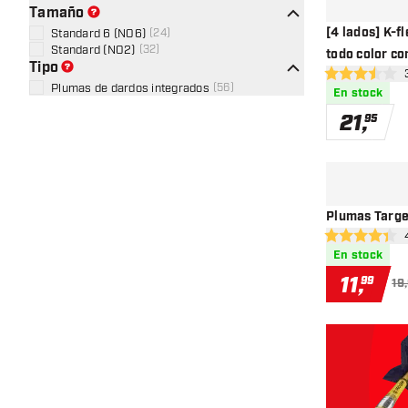
Tamaño
[4 lados] K-f
Standard 6 (NO6)
(
24
)
Standard (NO2)
(
32
)
todo color co
Tipo
abr
3.5 estrellas d
Plumas de dardos integrados
(
56
)
En stock
21
,
95
Plumas Target
ab
4.4 estrellas d
En stock
11
,
99
19