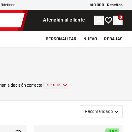
140.000+ Reseñas
fidelidad
0
Cuenta
Mi lista de d
Carrit
Atención al cliente
PERSONALIZAR
NUEVO
REBAJAS
Leer más
 a tomar la decisión correcta.
Recomendado