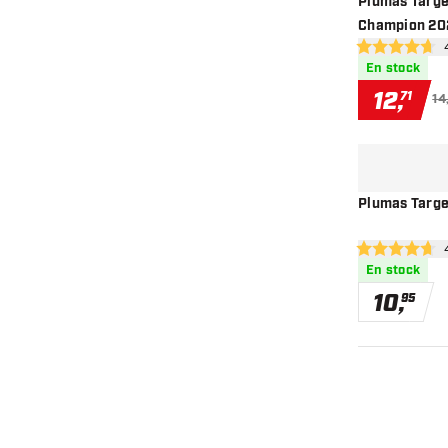
Plumas Target
Champion 20
abr
4.7 estrellas d
En stock
12
,
71
14
Plumas Targe
ab
4.7 estrellas d
En stock
10
,
95