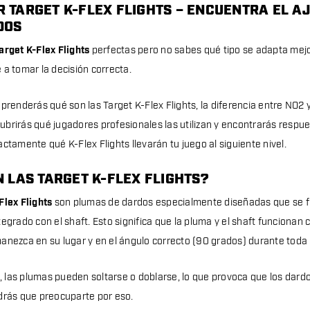
 TARGET K-FLEX FLIGHTS – ENCUENTRA EL A
DOS
arget K-Flex Flights
perfectas pero no sabes qué tipo se adapta mejo
 a tomar la decisión correcta.
aprenderás qué son las Target K-Flex Flights, la diferencia entre NO2 
brirás qué jugadores profesionales las utilizan y encontrarás respu
ctamente qué K-Flex Flights llevarán tu juego al siguiente nivel.
 LAS TARGET K-FLEX FLIGHTS?
Flex Flights
son plumas de dardos especialmente diseñadas que se fi
tegrado con el shaft. Esto significa que la pluma y el shaft funcionan
anezca en su lugar y en el ángulo correcto (90 grados) durante toda la
las plumas pueden soltarse o doblarse, lo que provoca que los dard
drás que preocuparte por eso.