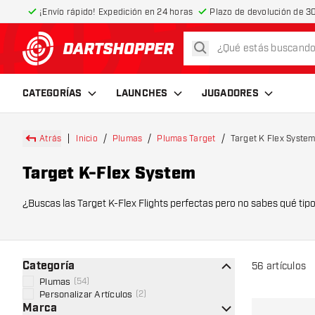
¡Envío rápido! Expedición en 24 horas
Plazo de devolución de 30
buscar
volver a la página de inicio
CATEGORÍAS
LAUNCHES
JUGADORES
Atrás
Inicio
Plumas
Plumas Target
Target K Flex Syste
Target K-Flex System
¿Buscas las Target K-Flex Flights perfect
Categoría
56
artículos
Plumas
(
54
)
Personalizar Artículos
(
2
)
Marca