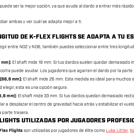
 puede ser la mejor opción, ya que ayuda al dardo a entrar más rápido
obar ambas y ver cuál se adapta mejor a ti.
GITUD DE K-FLEX FLIGHTS SE ADAPTA A TU ES
gir entre NO2 y NO6, también puedes seleccionar entre tres longitu
6 mm):
El shaft mide 19 mm. Si tus dardos suelen quedar demasiado in
orta puede ayudar. Los jugadores que agarran el dardo por la parte d
(68,6 mm):
El shaft mide 26 mm. Esta medida es ideal para muchos es
d elegir, esta es una opción segura.
5,6 mm):
El shaft mide 33 mm.
Si tus dardos quedan demasiado recto
r a desplazar el centro de gravedad hacia atrás y estabilizar el vuel
a parte trasera.
FLIGHTS UTILIZADAS POR JUGADORES PROFES
Flex Flights
son utilizadas por jugadores de élite como
Luke Littler
,
Na