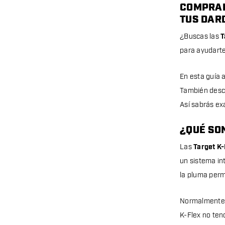
COMPRAR
TUS DAR
¿Buscas las
T
para ayudarte
En esta guía 
También descu
Así sabrás exa
¿QUÉ SON
Las
Target K-
un sistema in
la pluma perm
Normalmente, 
K-Flex no ten