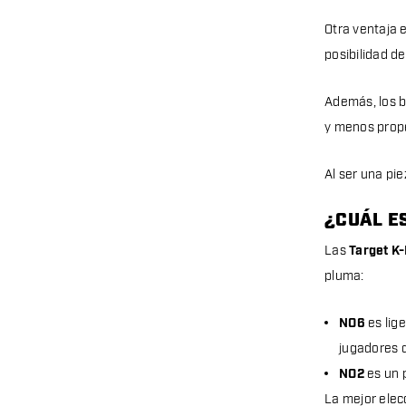
Otra ventaja 
posibilidad de
Además, los b
y menos prope
Al ser una pie
¿CUÁL ES
Las
Target K-
pluma:
NO6
es lig
jugadores 
NO2
es un 
La mejor elec