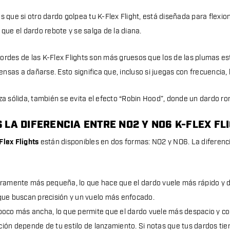
es que si otro dardo golpea tu K-Flex Flight, está diseñada para flexi
 que el dardo rebote y se salga de la diana.
ordes de las K-Flex Flights son más gruesos que los de las plumas es
nsas a dañarse. Esto significa que, incluso si juegas con frecuencia,
za sólida, también se evita el efecto “Robin Hood”, donde un dardo rom
 LA DIFERENCIA ENTRE NO2 Y NO6 K-FLEX FL
Flex Flights
están disponibles en dos formas: NO2 y NO6. La diferenc
eramente más pequeña, lo que hace que el dardo vuele más rápido y dir
que buscan precisión y un vuelo más enfocado.
poco más ancha, lo que permite que el dardo vuele más despacio y co
ción depende de tu estilo de lanzamiento.
Si notas que tus dardos ti