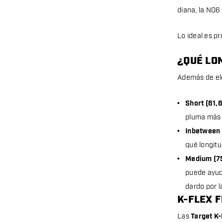
diana, la NO6
Lo ideal es pr
¿QUÉ LON
Además de ele
Short (61,
pluma más c
Inbetween 
qué longitu
Medium (7
puede ayuda
dardo por l
K-FLEX 
Las
Target K-